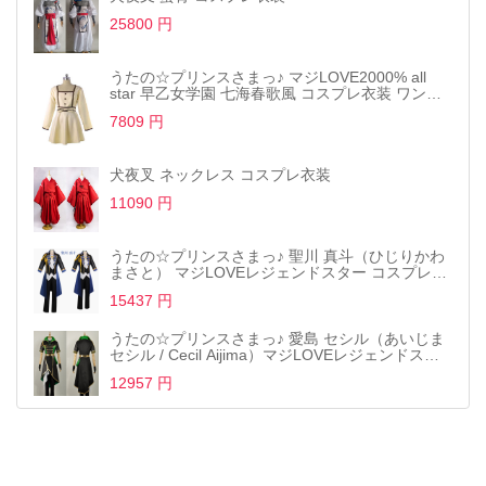
25800 円
うたの☆プリンスさまっ♪ マジLOVE2000% all
star 早乙女学園 七海春歌風 コスプレ衣装 ワンピ
ース常服
7809 円
犬夜叉 ネックレス コスプレ衣装
11090 円
うたの☆プリンスさまっ♪ 聖川 真斗（ひじりかわ
まさと） マジLOVEレジェンドスター コスプレ衣
装（第4期）
15437 円
うたの☆プリンスさまっ♪ 愛島 セシル（あいじま
セシル / Cecil Aijima）マジLOVEレジェンドスタ
ー コスプレ衣装（第4期）
12957 円