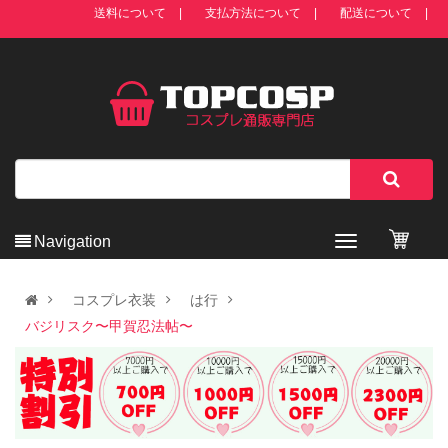
送料について
|
支払方法について
|
配送について
|
Navigation
ト
グ
ル
コスプレ衣装
は行
ナ
バジリスク〜甲賀忍法帖〜
ビ
ゲ
ー
シ