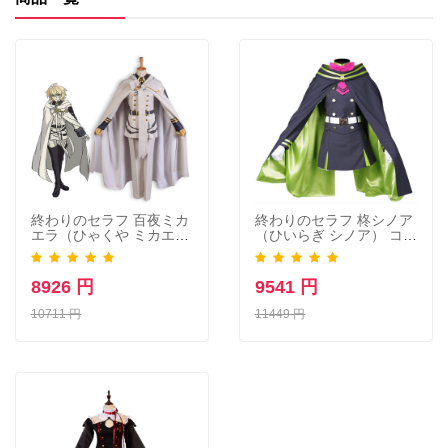
ョ
ン
終わりのセラフ 百夜ミカ
終わりのセラフ 柊シノア
エラ（ひゃくや ミカエ
（ひいらぎ シノア） コス
ラ） コスプレ 衣装 コス
プレ 衣装 コスチューム
チューム
8926 円
9541 円
10711 円
11449 円