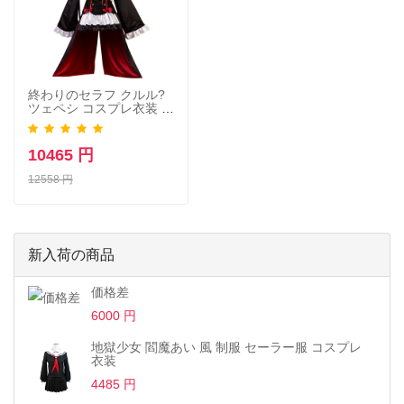
終わりのセラフ クルル?
ツェペシ コスプレ衣装 コ
スチューム
10465 円
12558 円
新入荷の商品
価格差
6000 円
地獄少女 閻魔あい 風 制服 セーラー服 コスプレ
衣装
4485 円