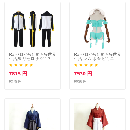
Re:ゼロから始める異世界
Re:ゼロから始める異世界
生活風 リゼロ ナツキ?ス
生活 レム 水着 ビキニ コ
バル（菜月 昴）学生制服
スプレ衣装
コスプレ衣装
7815 円
7530 円
9378 円
9036 円