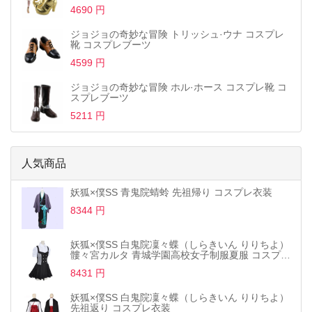
4690 円
ジョジョの奇妙な冒険 トリッシュ·ウナ コスプレ
靴 コスプレブーツ
4599 円
ジョジョの奇妙な冒険 ホル·ホース コスプレ靴 コ
スプレブーツ
5211 円
人気商品
妖狐×僕SS 青鬼院蜻蛉 先祖帰り コスプレ衣装
8344 円
妖狐×僕SS 白鬼院凜々蝶（しらきいん りりちよ）
髏々宮カルタ 青城学園高校女子制服夏服 コスプレ
衣装
8431 円
妖狐×僕SS 白鬼院凜々蝶（しらきいん りりちよ）
先祖返り コスプレ衣装