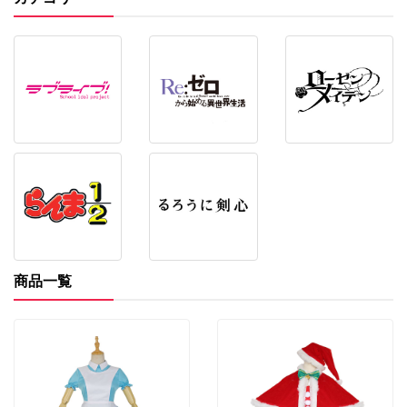
ョ
ン
商品一覧