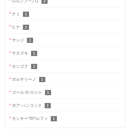
ロロノア?ゾロ
2
ナミ
1
ヒナ
1
サンジ
1
サカズキ
1
センゴク
1
ボルサリーノ
1
ゴール·D·ロジャ
1
ボア·ハンコック
1
モンキー?D?ルフィ
1