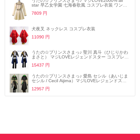
うたの☆プリンスさまっ♪ マジLOVE2000% all
star 早乙女学園 七海春歌風 コスプレ衣装 ワンピ
ース常服
7809 円
犬夜叉 ネックレス コスプレ衣装
11090 円
うたの☆プリンスさまっ♪ 聖川 真斗（ひじりかわ
まさと） マジLOVEレジェンドスター コスプレ衣
装（第4期）
15437 円
うたの☆プリンスさまっ♪ 愛島 セシル（あいじま
セシル / Cecil Aijima）マジLOVEレジェンドスタ
ー コスプレ衣装（第4期）
12957 円