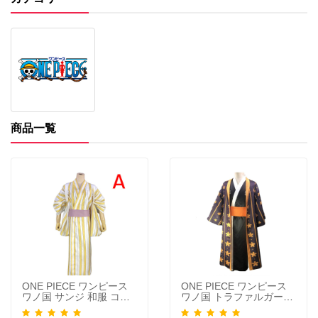
ョ
ン
商品一覧
ONE PIECE ワンピース
ONE PIECE ワンピース
ワノ国 サンジ 和服 コス
ワノ国 トラファルガー?
プレ衣装
ロー (トラファルガー?D?
ワーテル?ロー) コスプレ