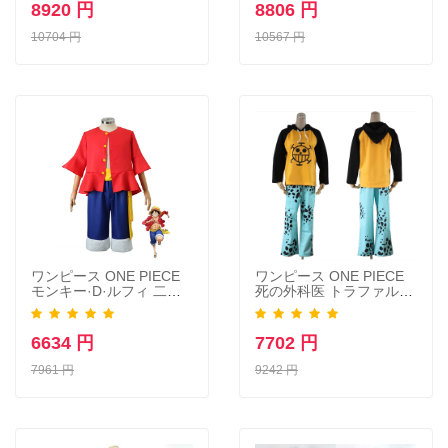
8920 円
8806 円
10704 円
10567 円
ワンピース ONE PIECE
ワンピース ONE PIECE
モンキー·D·ルフィ 二年
死の外科医 トラファルガ
後 コスプレ衣装
ー·ロー コスプレ衣装
6634 円
7702 円
7961 円
9242 円