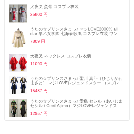
犬夜叉 蛮骨 コスプレ衣装
25800 円
うたの☆プリンスさまっ♪ マジLOVE2000% all
star 早乙女学園 七海春歌風 コスプレ衣装 ワンピ
ース常服
7809 円
犬夜叉 ネックレス コスプレ衣装
11090 円
うたの☆プリンスさまっ♪ 聖川 真斗（ひじりかわ
まさと） マジLOVEレジェンドスター コスプレ衣
装（第4期）
15437 円
うたの☆プリンスさまっ♪ 愛島 セシル（あいじま
セシル / Cecil Aijima）マジLOVEレジェンドスタ
ー コスプレ衣装（第4期）
12957 円